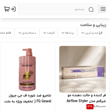
زیبایی و سلامت
جدیدترین
برندها
قیمت
دسته‌بندی
فقط محص
فر کننده و حالت دهنده مو
شامپو ضد شوره اف جی جیول
شیگلم مدل Airflow Styler
FG Gewel ( تخفیف ویژه به علت
9,970,000
13
%
Pro-25mm
تاریخ انقضا تا 2026/8)