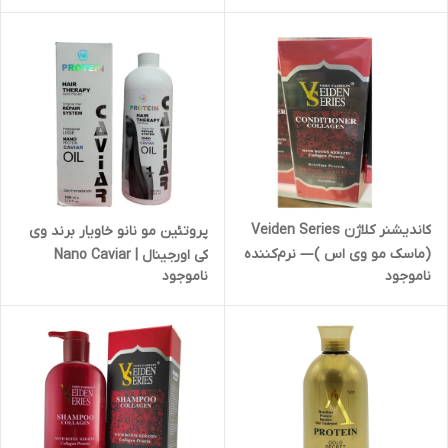
کاندیشنر کلاژن Veiden Series
پروتئین مو نانو خاویار برند وی
(ماسک مو وی اس )— نرم‌کننده
کی اورجینال | Nano Caviar
ناموجود
ناموجود
و درخشان‌کننده با ترمیم عمقی
Protein WK حجم 1000 میلی لیتر