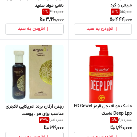
مربعی و گرد
ناشی مواد سفید
4,100,000
515,000
2
%
13
%
3,990,000
444,000
افزودن به سبد
افزودن به سبد
ماسک مو اف جی قرمز FG Gewel
روغن آرگان برند امریکایی لاکچری
Deep Lpp ماسک
مناسب برای مو ، پوست
1,050,000
2,100,000
33
%
5
%
699,000
1,990,000