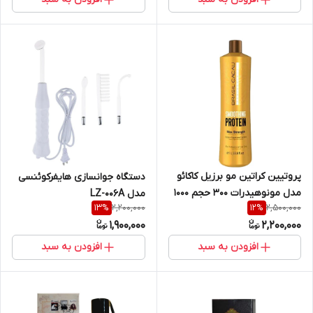
پروتیین کراتین مو برزیل کاکائو
دستگاه جوانسازی هایفرکوئنسی
مدل مونوهیدرات 300 حجم 1000
مدل LZ-006A
2,200,000
2,500,000
13
%
12
%
میلی لیتر
1,900,000
2,200,000
افزودن به سبد
افزودن به سبد