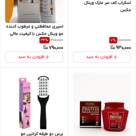
اسکراب کف سر مارک ویتال
مکس
اسپری محافظتی و مرطوب کننده
مو ویتال مکس با کیفیت عاالی
1,200,000
1,000,000
34
%
7
%
790,000
930,000
افزودن به سبد
افزودن به سبد
برس دو طرفه کراتین مو