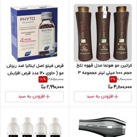
کراتین مو هونما مدل قهوه تلخ
قرص فیتو اصل ایتالیا ضد ریزش
حجم 1000 میلی لیتر مجموعه 3
مو ( حاوی 120 عدد قرص افزایش
3,650,000
4,900,000
18
%
2
%
عددی
رشد مو و همچنین تقویت و
2,990,000
4,800,000
رشد ناخن) phytophanere
افزودن به سبد
افزودن به سبد