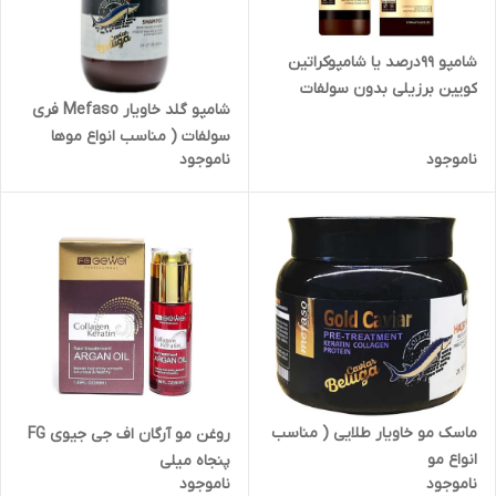
شامپو ٩٩درصد یا شامپوکراتین
کویین برزیلی بدون سولفات
شامپو گلد خاویار Mefaso فری
keratin queen(مخصوص
سولفات ( مناسب انواع موها
ناموجود
ناموجود
ماسک مو خاویار طلایی ( مناسب
روغن مو آرگان اف جی جیوی FG
انواع مو
پنجاه میلی
ناموجود
ناموجود