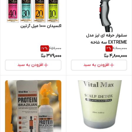
اکسیدان ۱۰۰۰ میل آرتین
سشوار حرفه ای لیز مدل
EXTREME سه شاخه
459,000
4,900,000
17
%
2
%
379,000
4,800,000
افزودن به سبد
افزودن به سبد