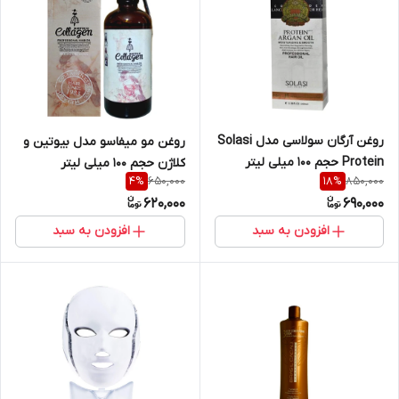
روغن آرگان سولاسی مدل Solasi
روغن مو میفاسو مدل بیوتین و
Protein حجم 100 میلی لیتر
کلاژن حجم 100 میلی لیتر
650,000
850,000
4
%
18
%
620,000
690,000
افزودن به سبد
افزودن به سبد