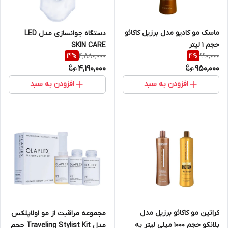
ماسک مو کادیو مدل برزیل کاکائو
دستگاه جوانسازی مدل LED
حجم 1 لیتر
SKIN CARE
4,880,000
990,000
14
%
4
%
4,190,000
950,000
افزودن به سبد
افزودن به سبد
کراتین مو کاکائو برزیل مدل
مجموعه مراقبت از مو اولاپلکس
بلانکو حجم 1000 میلی لیتر به
مدل Traveling Stylist Kit حجم