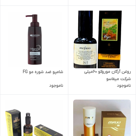
روغن آرگان موروکو 60میلی
شامپو ضد شوره مو FG
شرکت میفاسو
ناموجود
ناموجود