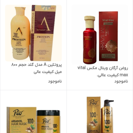
پروتئین A مدل گلد حجم 800
روغن آرگان ویتال مکس vital
میل کیفیت عالی
max کیفیت عاالی.
ناموجود
ناموجود