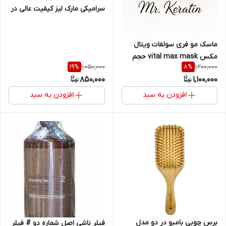
سرامیکی مارک لیز کیفیت عالی در
دو رنگ سفید و قرمز
ماسک مو فری سولفات ویتال
مکس vital max mask حجم
1,050,000
1,200,000
19
%
8
%
1000 میل کیفیت عالی
850,000
1,100,000
افزودن به سبد
افزودن به سبد
برس چوبی بامبو در دو مدل
فیلر ناشی اصل شماره دو # فیلر