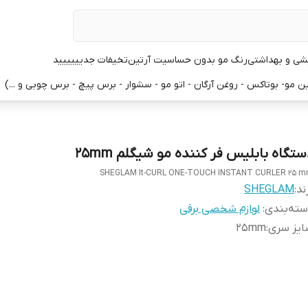
یشی و بهداشتی
رنگ مو بدون حساسیت آرتین
تخیفات جدیییییید
 مو- بوتاکس - روغن آرگان - اتو مو - سشوار - برس پیچ - برس چوبی و ...)
ستگاه بابلیس فر کننده مو شیگلم 25mm
SHEGLAM It-CURL ONE-TOUCH INSTANT CURLER 25 
ند:
SHEGLAM
ته‌بندی
:
لوازم شخصی برقی
ایز سری
:
25mm