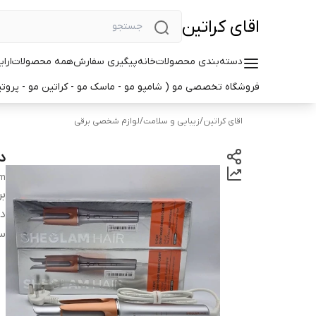
اقای کراتین
دسته‌بندی محصولات
خانه
پیگیری سفارش
همه محصولات
ارا
فروشگاه تخصصی مو ( شامپو مو - ماسک مو - کراتین مو - پروتین
اقای کراتین
/
زیبایی و سلامت
/
لوازم شخصی برقی
د
mm
بر
دس
س