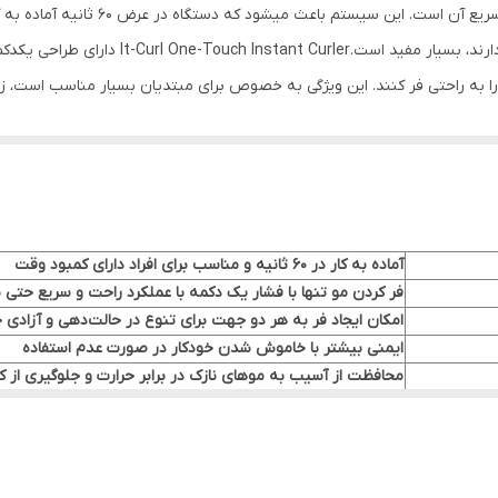
یکی از ویژگیهای برجسته این دستگاه، سیستم
نداشته باشید. این ویژگی برای افرادی که زمان مح
را به راحتی فر کنند. این ویژگی به خصوص برای مبتدیان بسیار مناسب است، زیرا
است که میتوانید جهت چرخش دستگاه را به دلخواه خود تنظیم کنید تا فرهای 
تا سبکهای مختلفی را با یک دستگاه ایجاد کنید. یکی دیگ
ای مدت زمان مشخصی استفاده نشود، به طور خودکار خاموش میشود. این دست
ز سوختگی یا گره خوردن موها، از دستگاه استفاده کنید. این ویژگیها به خصو
It-Curl One-Touch Instant Curl با سه دمای مختلف عرضه میشود. این دماها به شما امکان میدهند تا
آماده به کار در 60 ثانیه و مناسب برای افراد دارای کمبود وقت
فر کردن مو تنها با فشار یک دکمه با عملکرد راحت و سریع حتی ب
امکان ایجاد فر به هر دو جهت برای تنوع در حالت‌دهی و آزاد
ایمنی بیشتر با خاموش شدن خودکار در صورت عدم استفاده
 که به خوبی در دست قرار میگیرد و کنترل دستگاه را آسان میکند. این دس
محافظت از آسیب به موهای نازک در برابر حرارت و جلوگیری از ک
دارای دمای 170، 190 و 210 درجه و مناسب برای انواع موها
ک میکند تا دمای دستگاه را به دقت تنظیم کنید و از سوختگی موها جلوگیری ک
دارای ورزن سبک برای استفاده راحت و بدون خستگی در زمان طو
نمایش دقیق دما برای کنترل بهتر و جلوگیری از آسیب به مو
ایجاد فرهای نرم، براق و بدون آسیب به مو