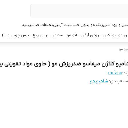
یشی و بهداشتی
رنگ مو بدون حساسیت آرتین
تخیفات جدیییییید
 مو- بوتاکس - روغن آرگان - اتو مو - سشوار - برس پیچ - برس چوبی و ...)
پو مو
امپو کلاژن میفاسو ضدریزش مو ( حاوی مواد تقویتی بی
ند:
mifaso
ته‌بندی
:
شامپو مو