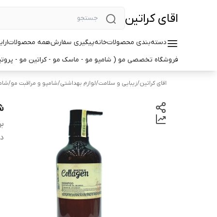
اقای کراتین
دسته‌بندی محصولات
خانه
پیگیری سفارش
همه محصولات
ارا
فروشگاه تخصصی مو ( شامپو مو - ماسک مو - کراتین مو - پروتین
اقای کراتین
/
زیبایی و سلامت
/
لوازم بهداشتی
/
شامپو و مراقبت مو
/
شام
ش
بر
دس