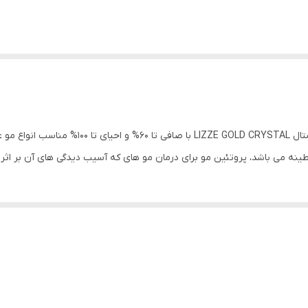
پروتئین A مدل گلد كيفيت عالي پروتئین آ گلد 
رنطینه می باشد، پروتئین مو برای درمان مو های که آسیب دیدگی های آن بر اث