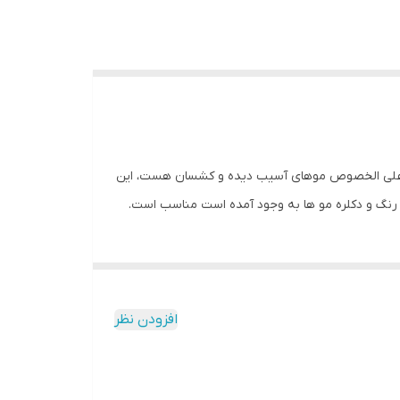
لیز کریستال LIZZE GOLD CRYSTAL با صافی تا ۶۰% و احیای تا ۱۰۰% مناسب انواع مو علی الخصوص موهای آسیب دیده و کشسان هست، این
ر رنگ و دکلره مو ها به وجود آمده است مناسب است.
افزودن نظر