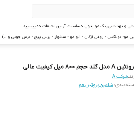
یشی و بهداشتی
رنگ مو بدون حساسیت آرتین
تخیفات جدیییییید
 مو- بوتاکس - روغن آرگان - اتو مو - سشوار - برس پیچ - برس چوبی و ...)
ین A مدل گلد حجم 800 میل کیفیت عالی
ند:
شرکت A
ته‌بندی
:
شامپو پروتین مو