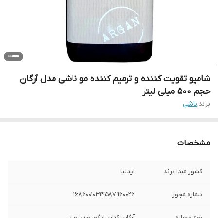
شامپو تقویت کننده و ترمیم کننده مو ناشی مدل آرگان
حجم 500 میلی لیتر
برند:
ناشی
مشخصات
کشور مبدا برند
ایتالیا
شماره مجوز
16860010314587960026
نوع عصاره
آرگان، کتان، انگور و زیتون