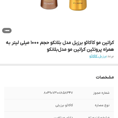
کراتین مو کاکائو برزیل مدل بلانکو حجم 1000 میلی لیتر به
همراه پروتئین کراتین مو مدل بلانکو
برند:
برزیل کاکائو
مشخصات
شماره مجوز
8049073001858347
نوع عصاره
کاکائو برزیلی
مشخصات ویژه
دارای ویتامین