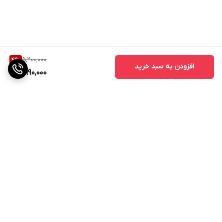
5,200,000
4
%
افزودن به سبد خرید
4,990,000
برگشت به بالا