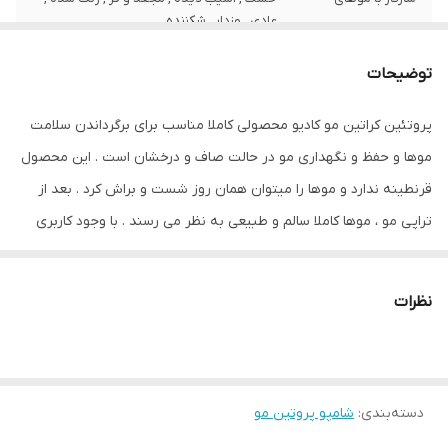
عادی , وزدار , شکننده
ویژگی‌ها
مغذی , درخشان کننده , تقویت کننده
توضیحات
ویتامین‌ها و مواد
E
پروتئین کراتین مو کادیو محصولی کاملا مناسب برای برگرداندن سلامت
معدنی موجود
موها و حفظ و نگهداری مو در حالت صاف و درخشان است . این محصول
حاوی
ویتامین E
قرنطینه ندارد و موها را میتوان همان روز شست و براش کرد . بعد از
تراپی مو ، موها کاملا سالم و طبیعی به نظر می رسند . با وجود کاربری
حجم
1000 میلی‌لیتر
سریع و آسان و همینطور هزینه کم به نسبت نتیجه آن میتوان پروتئین
کادیو را یک محصول شگفت انگیز دانست . بعد از هر فرآیند شیمیایی بر
نظرات
روی مو ( رنگ و دکلره) قابل استفاده است. برای کراتین کردن، باید اول
تراپی انجام داد بعد کراتین کرد و از پروتئین مو برزیل کاکائو کادیو برای
انواع مو، موهای رنگ شده، موهای سفید شده و قبل از صاف کردن مو
دسته‌بندی
استفاده کرد .
:
شامپو پروتین مو