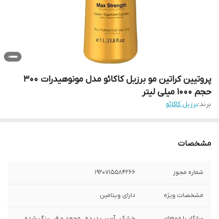
پروتیین کراتین مو برزیل کاکائو مدل مونوهیدرات 300
حجم 1000 میلی لیتر
برند:
برزیل کاکائو
مشخصات
شماره مجوز
1920715584266
مشخصات ویژه
دارای ویتامین
سازگار با موهای
خشک , آسیب دیده , مجعد و فر , رنگ شده ,