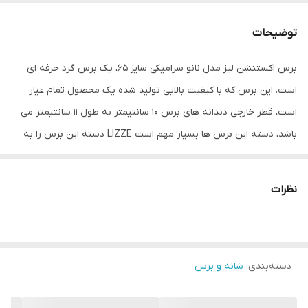
توضیحات
برس اکستنشن لیز مدل نانو سرامیکی سایز 65، یک برس گرد حرفه ای
است. این برس که با کیفیت بالایی تولید شده یک محصول تمام عیار
است، قطر خارجی دندانه های برس 10 سانتیمتر به طول 11 سانتیمتر می
باشد، دسته این برس ها بسیار مهم است LIZZE دسته این برس را به
گونه ای طراحی کرده که دستهای شما را خسته نکرده و بسیار خوش
دست و راحت می توانید کار حالت دهی به موهای زیبایتان را انجام دهید
نظرات
و از کار با یک ابزار حرفه ای با کیفیت لذت ببرید.
دسته‌بندی
:
شانه و برس