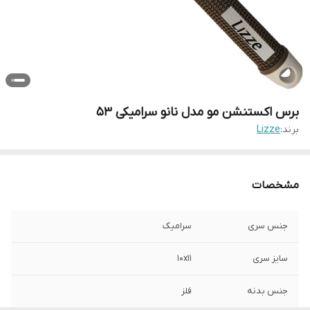
برس اکستنشن مو مدل نانو سرامیکی 53
برند:
Lizze
مشخصات
جنس سری
سرامیک
سایز سری
10x11
جنس بدنه
فلز