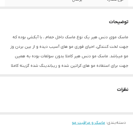
مشخصات ویژه
دارای ویتامین
توضیحات
سازگار با موهای
وزدار , مجعد و فر , عادی , شکننده , رنگ شده ,
خشک , آسیب دیده
ماسک موی دنس هیر یک نوع ماسک داخل حمام ، با آبکشی بوده که
جهت لخت کنندگی، احیای فوری مو های آسیب دیده و از بین بردن وز
ویژگی‌ها
نرم کننده , مغذی , درخشان کننده
مو میباشد. ماسک مو دنس هیر کاملا بدون سولفات بوده به همین
حاوی
مواد کراتینه
جهت برای استفاده مو های کراتین شده و ریباندینگ شده گزینه کاملا
مناسبی میباشد. این ماسک مو در حال حاضر یکی از جدید ترین و قوی
سایر توضیحات
احیا فوق العاده مو آبرسانی به مو های خشک و
شکننده بهترین جایگزین ماسک و نرم کننده در
ترین روش احیا و ترمیم مو میباشد چرا که 6 بار استفاده از این محصول
حمام بدون سولفات و نمک مناسب مو های
نظرات
معادل یک بار عمل کراتین احیا میباشد.
آسیب دیده و کراتین شده درخشش و نرمی مو
افزایش ماندگاری رنگ ساخت کشور کانادا
حجم
1000 میلی‌لیتر
دسته‌بندی
:
ماسک و مراقبت مو