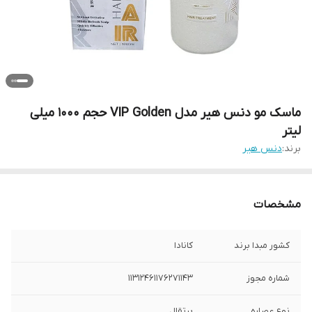
ماسک مو دنس هیر مدل VIP Golden حجم 1000 میلی
لیتر
برند:
دنس هیر
مشخصات
کشور مبدا برند
کانادا
شماره مجوز
11312461176271143
نوع عصاره
پرتقال