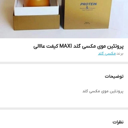
پروتئین موی مکسی گلد MAXI کیفت عااالی
برند:
مکسی گلد
توضیحات
پروتئین موی مکسی گلد
نظرات