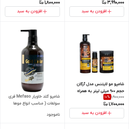
1,800,000
3,990,000
افزودن به سبد
افزودن به سبد
شامپو مو لایتنس مدل آرگان
حجم 900 میلی لیتر به همراه
شامپو گلد خاویار Mefaso فری
1,900,000
10
%
ماسک مو حجم 1000 میلی لیتر و
سولفات ( مناسب انواع موها
1,700,000
روغن مو حجم 100 میلی لیتر
افزودن به سبد
ناموجود