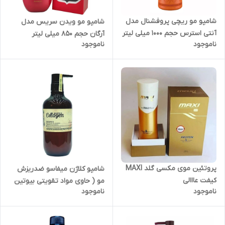
شامپو مو ریچی پروفشنال مدل
شامپو مو ویدن سریس مدل
آنتی استرس حجم 1000 میلی لیتر
آرگان حجم 850 میلی لیتر
ناموجود
ناموجود
پروتئین موی مکسی گلد MAXI
شامپو کلاژن میفاسو ضدریزش
کیفت عااالی
مو ( حاوی مواد تقویتی بیوتین
ناموجود
ناموجود