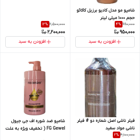
شامپو مو مدل کادیو برزیل کاکائو
حجم 1000 میلی لیتر
2,500,000
990,000
12
%
4
%
2,200,000
950,000
افزودن به سبد
افزودن به سبد
فیلر ناشی اصل شماره دو # فیلر
شامپو ضد شوره اف جی جیول
ناشی مواد سفید
FG Gewel ( تخفیف ویژه به علت
4,100,000
2
%
تاریخ انقضا تا 2026/8)