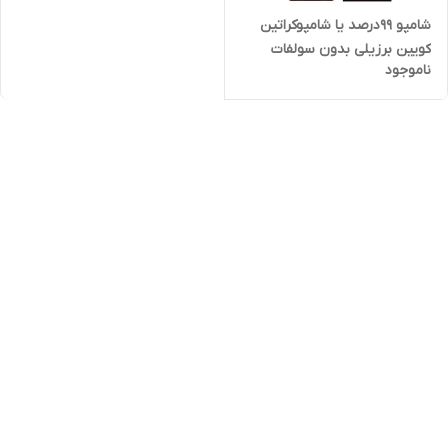
شامپو ٩٩درصد یا شامپوکراتین
کویین برزیلی بدون سولفات
ناموجود
keratin queen(مخصوص