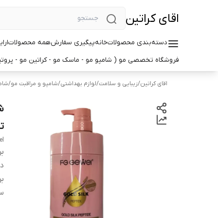
اقای کراتین
دسته‌بندی محصولات
خانه
پیگیری سفارش
همه محصولات
ارا
فروشگاه تخصصی مو ( شامپو مو - ماسک مو - کراتین مو - پروتین
اقای کراتین
/
زیبایی و سلامت
/
لوازم بهداشتی
/
شامپو و مراقبت مو
/
شام
تا
el
بر
دس
بر
س