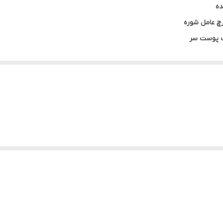
ده
اب پوست سر
یری بعد از شستشو