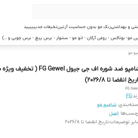
یشی و بهداشتی
رنگ مو بدون حساسیت آرتین
تخیفات جدیییییید
 مو- بوتاکس - روغن آرگان - اتو مو - سشوار - برس پیچ - برس چوبی و ...)
پو مو
شامپو ضد شوره اف جی جیول FG Gewel ( ت
ریخ انقضا تا 2026/8)
FG Gew
ند:
FG
ته‌بندی
:
شامپو مو
چسب‌ها :
اصل
ایر توضیحات
:
ناریخ انقضا تا 2026/8