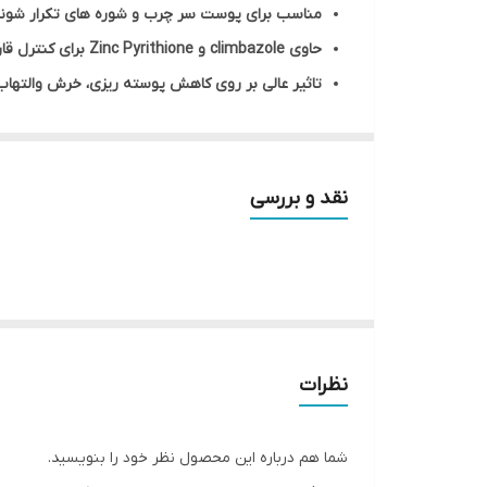
مناسب برای پوست سر چرب و شوره های تکرار شون
حاوی climbazole و Zinc Pyrithione برای کنترل قارچ عامل شوره
تاثیر عالی بر روی کاهش پوسته ریزی، خرش والته
تمیز کننده قوی چربی و سبوم اضافه پوست سر
کمک به تمیزی طولانی تر موها در بین دو شستشو
سبک کننده ریشه موها و کمک به لطافت و شانه پذ
نقد و بررسی
دارای دایمتیکون برای نرمی و کاهش وز موها
مناسب برای خانم ها و آقایان و همچنین انواع موها
این شامپو برای موهای کراتینه مناسب نیست.
حجم 900 میلی لیتر
نظرات
شما هم درباره این محصول نظر خود را بنویسید.