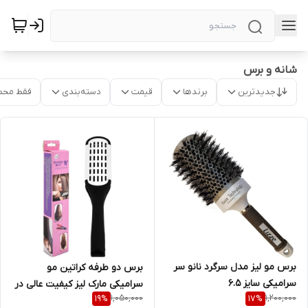
شانه و برس
جدیدترین
برندها
قیمت
دسته‌بندی
فقط محص
برس مو لیز مدل سرگرد نانو سر
برس دو طرفه کراتین مو
سرامیکی سایز ۶.۵
سرامیکی مارک لیز کیفیت عالی در
1,050,000
1,200,000
19
%
17
%
دو رنگ سفید و قرمز