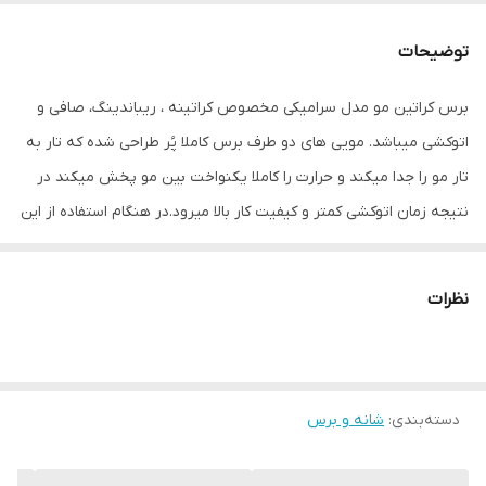
فن‌آوری برس
کراتین درمانی
توضیحات
رنگ
سفید
برس کراتین مو مدل سرامیکی مخصوص کراتینه ، ریباندینگ، صافی و
اتوکشی میباشد. مویی های دو طرف برس کاملا پُر طراحی شده که تار به
تار مو را جدا میکند و حرارت را کاملا یکنواخت بین مو پخش میکند در
نتیجه زمان اتوکشی کمتر و کیفیت کار بالا میرود.در هنگام استفاده از این
محصول دیگر نیازی به دستکش جهت جلوگیری از اسیب حرارت اتو به
پوست نمیباشد. ارایشگران محترم بهتر است برای کراتینه و ریباندینگ
نظرات
دو برس جداگانه تهیه کنند. این محصول کاملا سبک بوده و مویی های
دوطرف برس کاملا در برابر حرارت مقاوم هستند. جنس اصلی برس
کراتین سرامیکی نسوز بوده تا حین اتو کشی از آسیب حرارت اتو به
دسته‌بندی
:
شانه و برس
پوست دست جلوگیری شود و نیازی به پوشیدن دستکش های نخی
نباشد. جنس موی برس نسوز و ضد حرارت است. برس کراتین سرامیکی