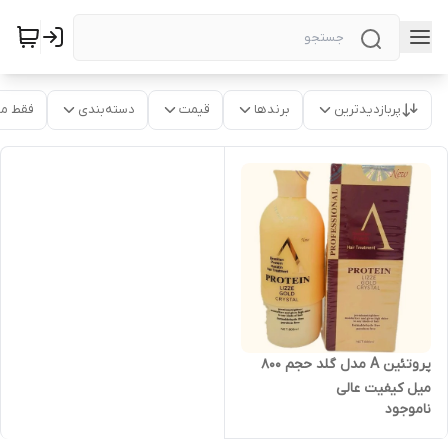
پربازدیدترین
برندها
قیمت
دسته‌بندی
فقط م
پروتئین A مدل گلد حجم 800
میل کیفیت عالی
ناموجود