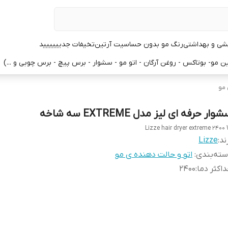
یشی و بهداشتی
رنگ مو بدون حساسیت آرتین
تخیفات جدیییییید
 مو- بوتاکس - روغن آرگان - اتو مو - سشوار - برس پیچ - برس چوبی و ...)
 مو
وار حرفه ای لیز مدل EXTREME سه شاخه
Lizze hair dryer extreme 2400
ند:
Lizze
ته‌بندی
:
اتو و حالت دهنده ی مو
اکثر دما
:
2400