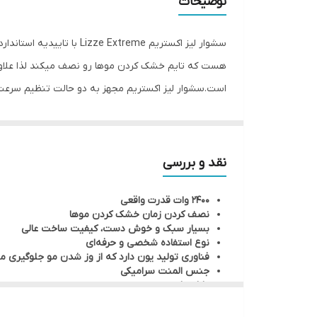
توضیحات
هست که تایم خشک کردن موها رو نصف میکند لذا علاوه
است.سشوار لیز اکستریم مجهز به دو حالت تنظیم سرعت
سرد سریع)کمک میکند بعد از اتمام حالت دهی موها به من
ای فراتر برود دستگاه به صورت خودکار خاموش خواهد ش
نقد و بررسی
بهتر هست.
2400 وات قدرت واقعی
نصف کردن زمان خشک کردن موها
بسیار سبک و خوش دست، کیفیت ساخت عالی
نوع استفاده شخصی و حرفه‌ای
فناوری تولید یون دارد که از وز شدن مو جلو‌گیری می
جنس المنت سرامیکی
دارای باد سرد
وزن ۹۳۰ گرم – طول سیم ۳ متر