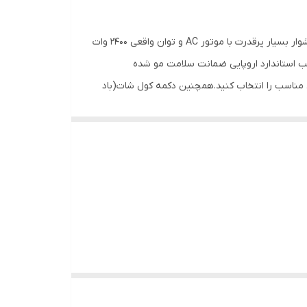
سشوار لیز اکستریم Lizze Extreme با تاییدیه استاندارد اروپا CE و طراحی حرفه ای مناسب استفاده شخصی و سالنی هست که یک سشوار بسیار پرقدرت با موتور AC و توان واقعی 2400 وات
 استاندارد اروپایی ضمانت سلامت مو شده
مناسب را انتخاب کنید.همچنین دکمه کول شات(باد
کستریم وقتی درجه دمای المنت حرارتی آن از یک گستره
گرد و غبار برای حفظ قدرت موتور و پرتاب باد بهتر
به راحتی می توانید فیلتر را تمیز کنید.لازم به ذکر است این محصول دارای بدنه بسیار باکیفیت و مقاوم در برابر حرارت بالا است.همچنین دارای کابل بلند و ضخیم 3 متری جهت آزادی عمل