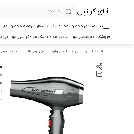
اقای کراتین
دسته‌بندی محصولات
خانه
پیگیری سفارش
همه محصولات
ارا
فروشگاه تخصصی مو ( شامپو مو - ماسک مو - کراتین مو - پروتین
اقای کراتین
/
زیبایی و سلامت
/
لوازم شخصی برقی
/
اتو و حالت دهنده ی
سش
 W
بر
دس
حد