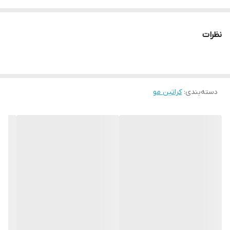
هم روی موهاتون باقی میمونه. کراتین کراپلکس گلد به دلیل احیا قوی
و مناسبی که داره، برای همه نوع مو حتی موهای آسیب دیده هم
نظرات
مناسبه.) ٩٩
دسته‌بندی
:
کراتین مو