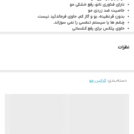
دارای فناوری نانو،
رفع خشکی مو
خاصیت ضد زردی مو
بدون قرنطینه،
بو و گاز کم،
حاوی فرمالدئید نیست.
چشم ها یا سیستم تنفسی را نمی سوزاند.
حاوی پلکس برای رفع کشسانی
مناسب برای انوع طیف مو بخصوص دکلره و بلوند
احیا و بازسازی 90 درصد موهای آسیب دیده و سوخته.
اگر اتو کشی صورت بگیرد صافی ۱۰۰٪ دارد.
نظرات
دسته‌بندی
:
کراتین مو