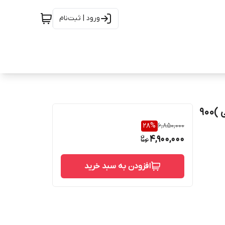
ورود | ثبت‌نام
ماسک مو ایمپکت پرایم *اورجینال* ( ماسک پرایم عنکبوتی )۹۰۰
28
%
6,850,000
4,900,000
افزودن به سبد خرید