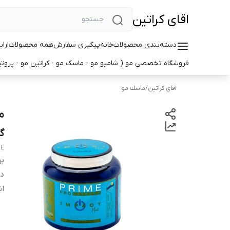
اقای کراتین
دسته‌بندی محصولات
خانه
پیگیری سفارش
همه محصولات
ارا
فروشگاه تخصصی مو ( شامپو مو - ماسک مو - کراتین مو - پروتین
اقای کراتین
/
ماسك مو
گ
ME
بر
دس
ان