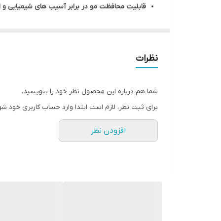
قابلیت محافظت مو در برابر آسیب های شیمیایی و 
افزایش فوقالعاده شاین مو ها بعد ازانجام تراپیهای
بهترین جایگزین ماسک تثبیت یا همان بطری شماره 3
حاوی مواد معدنی متنوعی چون پتاسیم و کلسیم
نظرات
قابلیت ترمیم چربی و بازسازی کامل مو
حاوی ویتامین های A,B,C
شما هم درباره این محصول نظر خود را بنویسید.
آبرسان و تقویت کننده مو
برای ثبت نظر، لازم است ابتدا وارد حساب کاربری خود شو
تقویت فیبر مو
افزودن نظر
درخشش مو