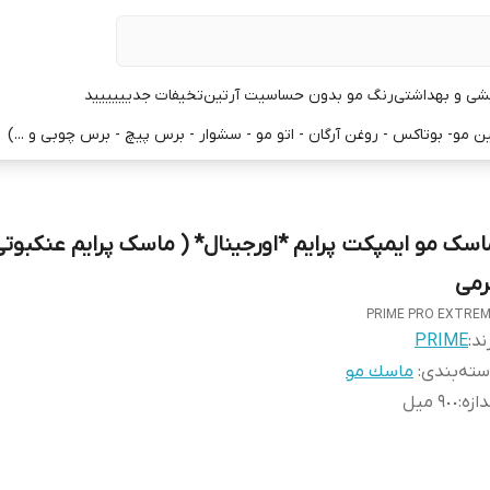
یشی و بهداشتی
رنگ مو بدون حساسیت آرتین
تخیفات جدیییییید
 مو- بوتاکس - روغن آرگان - اتو مو - سشوار - برس پیچ - برس چوبی و ...)
رمی
PRIME PRO EXTRE
ند:
PRIME
ته‌بندی
:
ماسك مو
دازه
:
٩٠٠ ميل