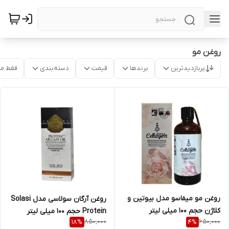
روغن مو
پربازدیدترین
برندها
قیمت
دسته‌بندی
فقط م
روغن مو میفاسو مدل بیوتین و
روغن آرگان سولاسی مدل Solasi
کلاژن حجم 100 میلی لیتر
Protein حجم 100 میلی لیتر
850,000
650,000
18
%
4
%