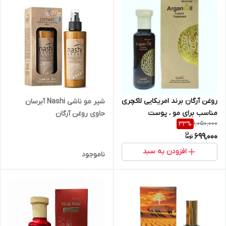
روغن آرگان برند امریکایی لاکچری
شیر مو ناشی Nashi آبرسان
مناسب برای مو ، پوست
حاوی روغن آرگان
1,050,000
33
%
699,000
افزودن به سبد
ناموجود