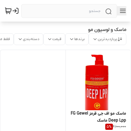
ماسک و لوسیون مو
پربازدیدترین
برندها
قیمت
دسته‌بندی
فقط م
ماسک مو اف جی قرمز FG Gewel
Deep Lpp ماسک
2,100,000
5
%