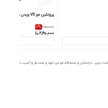
پروتئین مو VS ویدن سریس ( مناسب موهای آسیب دیده،
12
%
2,500,000
2,190,000
عث نرمی ، درخشانی و استحکام مو می شود و علت فر و آسیب دیدن مو، کم بود پ