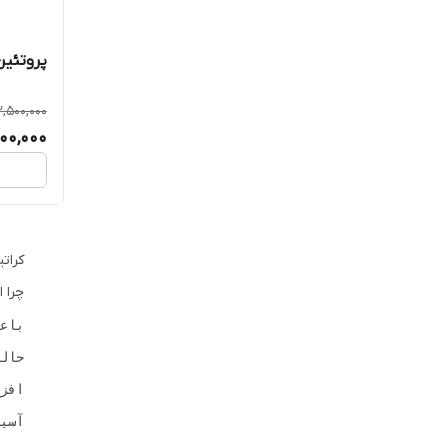
پروتئین م
2,500,000
400,000
کرات
چرا ا