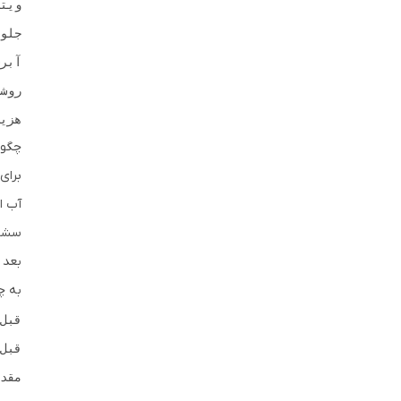
هزی

چگون
برای 
سشوا
بعد 
به چ