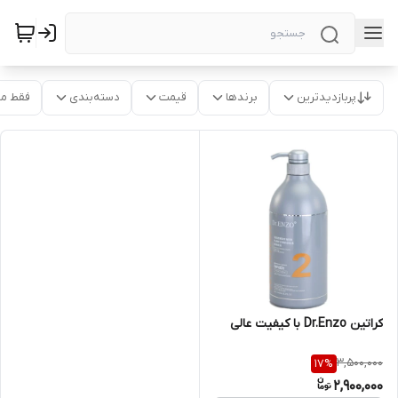
پربازدیدترین
برندها
قیمت
دسته‌بندی
فقط م
کراتین Dr.Enzo با کیفیت عالی
3,500,000
17
%
2,900,000