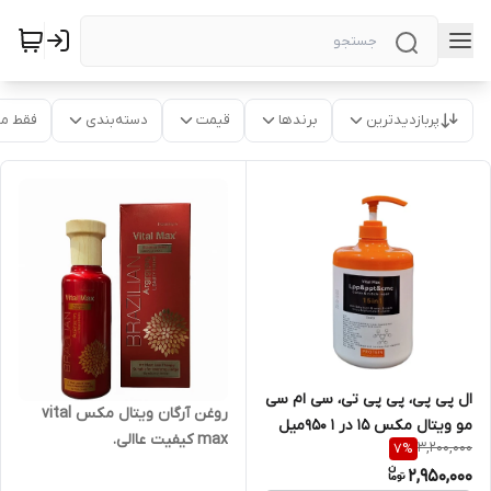
پربازدیدترین
برندها
قیمت
دسته‌بندی
فقط م
ال پی پی، پی پی تی، سی ام سی
روغن آرگان ویتال مکس vital
مو ویتال مکس ۱۵ در ۱ ۹۵۰میل
max کیفیت عاالی.
3,200,000
7
%
(LPP Vital max)
2,950,000