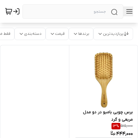
پربازدیدترین
برندها
قیمت
دسته‌بندی
فقط م
برس چوبی بامبو در دو مدل
مربعی و گرد
515,000
13
%
444,000