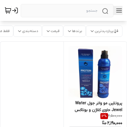
پربازدیدترین
برندها
قیمت
دسته‌بندی
فقط م
پروتئین مو واتر جول Water
Jewel حاوی کلاژن و بوتاکس
2,500,000
12
%
2,190,000